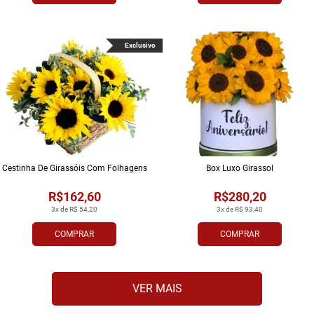
Exclusivo
Cestinha De Girassóis Com Folhagens
Box Luxo Girassol
R$162,60
R$280,20
3x de R$ 54,20
3x de R$ 93,40
COMPRAR
COMPRAR
VER MAIS