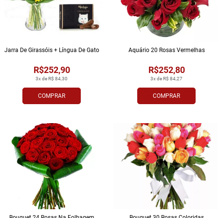
Jarra De Girassóis + Língua De Gato
Aquário 20 Rosas Vermelhas
R$252,90
R$252,80
3x de R$ 84,30
3x de R$ 84,27
COMPRAR
COMPRAR
Bouquet 24 Rosas Na Folhagem
Bouquet 30 Rosas Coloridas