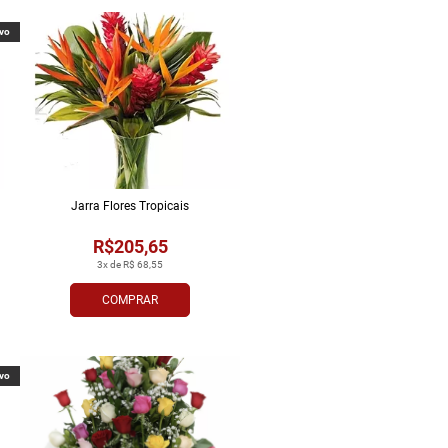
vo
Jarra Flores Tropi­cais
R$205,65
3x de R$ 68,55
COMPRAR
vo