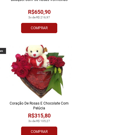
R$650,90
3x de R$ 216,97
COMPRAR
vo
Coração De Rosas E Chocolate Com
Pelúcia
R$315,80
3x de R$ 105,27
COMPRAR