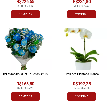
R$226,55
R$231,80
3x de R$ 75,52
3x de R$ 77,27
COMPRAR
COMPRAR
Belíssimo Bouquet De Rosas Azuis
Orquídea Plantada Branca
R$168,80
R$197,25
3x de R$ 56,27
3x de R$ 65,75
COMPRAR
COMPRAR