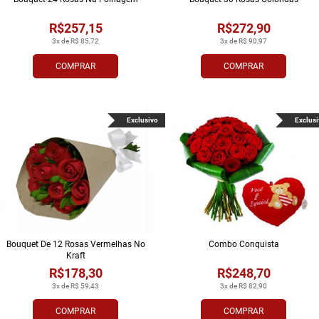
R$257,15
R$272,90
3x de R$ 85,72
3x de R$ 90,97
COMPRAR
COMPRAR
Exclusivo
Exclusi
Bouquet De 12 Rosas Vermelhas No
Combo Conquista
Kraft
R$178,30
R$248,70
3x de R$ 59,43
3x de R$ 82,90
COMPRAR
COMPRAR