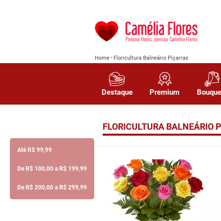
Home
Floricultura Balneário Piçarras
Destaque
Premium
Bouque
FLORICULTURA BALNEÁRIO 
Até R$ 99,99
De R$ 100,00 a R$ 199,99
De R$ 200,00 a R$ 299,99