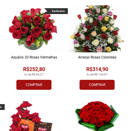
Exclusivo
Aquário 20 Rosas Vermelhas
Arranjo Rosas Coloridas
R$252,80
R$314,90
3x de R$ 84,27
3x de R$ 104,97
COMPRAR
COMPRAR
vo