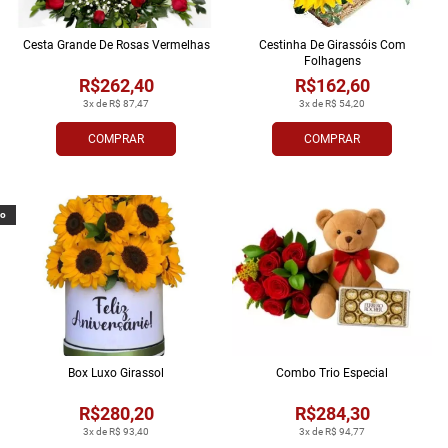
Cesta Grande De Rosas Vermelhas
Cestinha De Girassóis Com
Folhagens
R$262,40
R$162,60
3x de R$ 87,47
3x de R$ 54,20
COMPRAR
COMPRAR
vo
Box Luxo Girassol
Combo Trio Especial
R$280,20
R$284,30
3x de R$ 93,40
3x de R$ 94,77