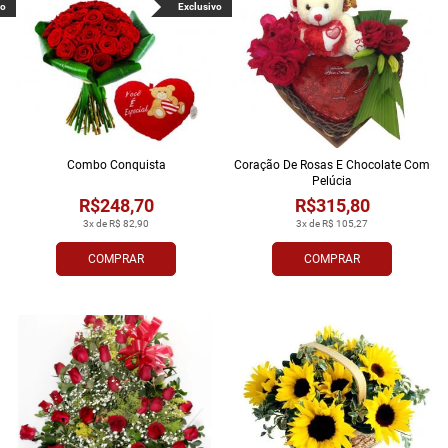
vo
Exclusivo
Combo Conquista
Coração De Rosas E Chocolate Com
Pelúcia
R$248,70
R$315,80
3x de R$ 82,90
3x de R$ 105,27
COMPRAR
COMPRAR