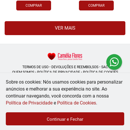
COMPRAR
COMPRAR
VER MAIS
TERMOS DE USO
•
DEVOLUÇÕES E REEMBOLSOS
•
SAC
QUEM SOMOS
•
POLÍTICA DE PRIVACIDADE
•
POLÍTICA DE COOKIES
Sobre os cookies: Nós usamos cookies para personalizar
anúncios e melhorar a sua experiência no site.
Ao
continuar navegando, você concorda com a nossa
Camélia Flores | CNPJ: 08.250.956/0001-53
Rua do Rosário - 164, Centro - Rio de Janeiro - RJ - 20041-002
Política de Privacidade
e
Política de Cookies
.
WhatsApp: (21) 99056-6576
| Telefone: (21) 2224-9966
© 2024-2026 - Todos os direitos reservados - Desenvolvido por
BEX Soluções
Continuar e Fechar
Inteligentes