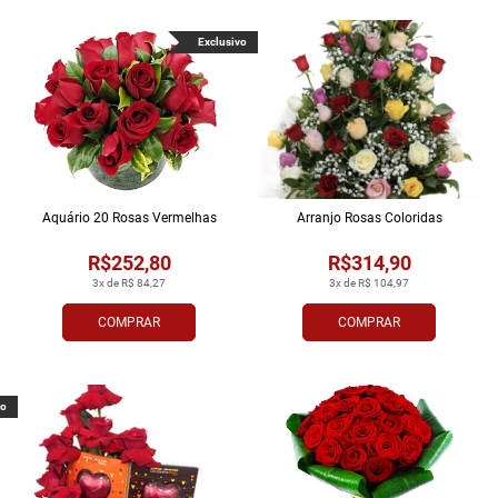
Exclusivo
Aquário 20 Rosas Vermelhas
Arranjo Rosas Coloridas
R$252,80
R$314,90
3x de R$ 84,27
3x de R$ 104,97
COMPRAR
COMPRAR
vo