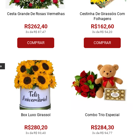
Cesta Grande De Rosas Vermelhas
Cestinha De Girassóis Com
Folhagens
R$262,40
R$162,60
3x de R$ 87,47
3x de R$ 54,20
COMPRAR
COMPRAR
vo
Box Luxo Girassol
Combo Trio Especial
R$280,20
R$284,30
3x de R$ 93,40
3x de R$ 94,77