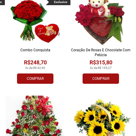
vo
Exclusivo
Combo Conquista
Coração De Rosas E Chocolate Com
Pelúcia
R$248,70
R$315,80
3x de R$ 82,90
3x de R$ 105,27
COMPRAR
COMPRAR