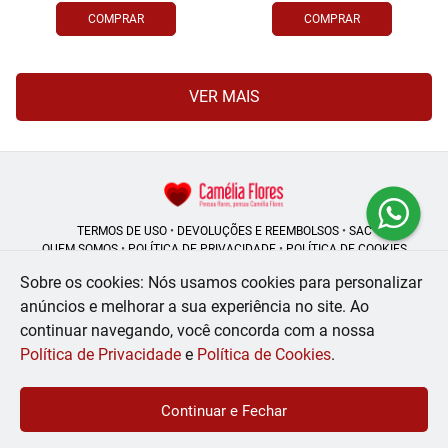
COMPRAR
COMPRAR
VER MAIS
TERMOS DE USO
•
DEVOLUÇÕES E REEMBOLSOS
•
SAC
QUEM SOMOS
•
POLÍTICA DE PRIVACIDADE
•
POLÍTICA DE COOKIES
Sobre os cookies: Nós usamos cookies para personalizar
anúncios e melhorar a sua experiência no site.
Ao
continuar navegando, você concorda com a nossa
Camélia Flores | CNPJ: 08.250.956/0001-53
Rua do Rosário - 164, Centro - Rio de Janeiro - RJ - 20041-002
Política de Privacidade
e
Política de Cookies
.
WhatsApp: (21) 99056-6576
| Telefone: (21) 2224-9966
© 2024-2026 - Todos os direitos reservados - Desenvolvido por
BEX Soluções
Continuar e Fechar
Inteligentes