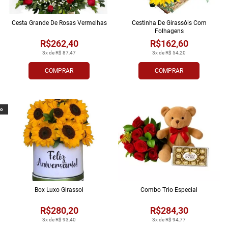
Cesta Grande De Rosas Vermelhas
Cestinha De Girassóis Com
Folhagens
R$262,40
R$162,60
3x de R$ 87,47
3x de R$ 54,20
COMPRAR
COMPRAR
vo
Box Luxo Girassol
Combo Trio Especial
R$280,20
R$284,30
3x de R$ 93,40
3x de R$ 94,77