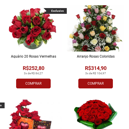
Exclusivo
Aquário 20 Rosas Vermelhas
Arranjo Rosas Coloridas
R$252,80
R$314,90
3x de R$ 84,27
3x de R$ 104,97
COMPRAR
COMPRAR
vo