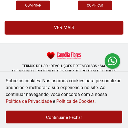
COMPRAR
COMPRAR
VER MAIS
TERMOS DE USO
•
DEVOLUÇÕES E REEMBOLSOS
•
SAC
QUEM SOMOS
•
POLÍTICA DE PRIVACIDADE
•
POLÍTICA DE COOKIES
Sobre os cookies: Nós usamos cookies para personalizar
anúncios e melhorar a sua experiência no site.
Ao
continuar navegando, você concorda com a nossa
Camélia Flores | CNPJ: 08.250.956/0001-53
Rua do Rosário - 164, Centro - Rio de Janeiro - RJ - 20041-002
Política de Privacidade
e
Política de Cookies
.
WhatsApp: (21) 99056-6576
| Telefone: (21) 2224-9966
© 2024-2026 - Todos os direitos reservados - Desenvolvido por
BEX Soluções
Continuar e Fechar
Inteligentes