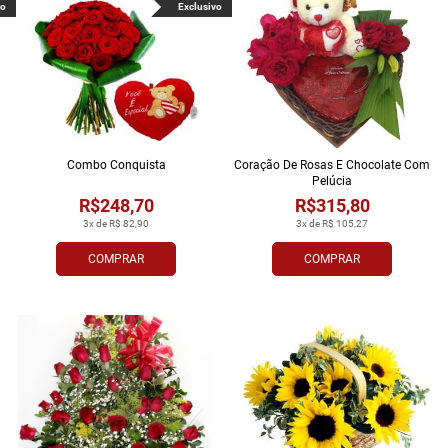
vo
Exclusivo
Combo Conquista
Coração De Rosas E Chocolate Com
Pelúcia
R$248,70
R$315,80
3x de R$ 82,90
3x de R$ 105,27
COMPRAR
COMPRAR