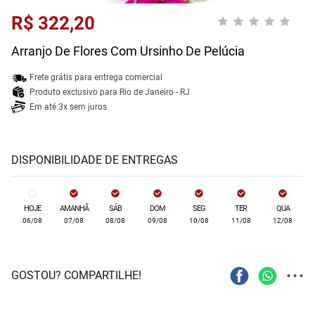
R$ 322,20
Arranjo De Flores Com Ursinho De Pelúcia
Frete grátis para entrega comercial
Produto exclusivo para Rio de Janeiro - RJ
Em até 3x sem juros
DISPONIBILIDADE DE ENTREGAS
HOJE
AMANHÃ
SÁB
DOM
SEG
TER
QUA
06/08
07/08
08/08
09/08
10/08
11/08
12/08
...
GOSTOU? COMPARTILHE!