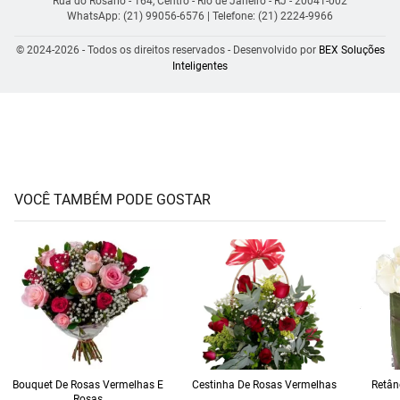
Rua do Rosário - 164, Centro - Rio de Janeiro - RJ - 20041-002
WhatsApp: (21) 99056-6576
| Telefone: (21) 2224-9966
© 2024-2026 - Todos os direitos reservados - Desenvolvido por
BEX Soluções
Inteligentes
VOCÊ TAMBÉM PODE GOSTAR
Bouquet De Rosas Vermelhas E
Cestinha De Rosas Vermelhas
Retân
Rosas