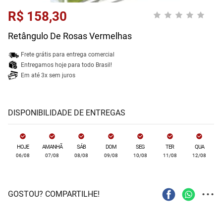
R$ 158,30
Retângulo De Rosas Vermelhas
Frete grátis para entrega comercial
Entregamos hoje para todo Brasil!
Em até 3x sem juros
DISPONIBILIDADE DE ENTREGAS
HOJE
AMANHÃ
SÁB
DOM
SEG
TER
QUA
06/08
07/08
08/08
09/08
10/08
11/08
12/08
...
GOSTOU? COMPARTILHE!