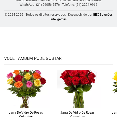
Rua do Rosário - 164, Centro - Rio de Janeiro - RJ - 20041-002
WhatsApp: (21) 99056-6576
| Telefone: (21) 2224-9966
© 2024-2026 - Todos os direitos reservados - Desenvolvido por
BEX Soluções
Inteligentes
VOCÊ TAMBÉM PODE GOSTAR
Jarra De Vidro De Rosas
Jarra De Vidro De Rosas
Jar
Coloridas
Vermelhas