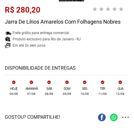
R$ 280,20
Jarra De Lírios Amarelos Com Folhagens Nobres
Frete grátis para entrega comercial
Produto exclusivo para Rio de Janeiro - RJ
Em até 3x sem juros
DISPONIBILIDADE DE ENTREGAS
HOJE
AMANHÃ
SÁB
DOM
SEG
TER
QUA
06/08
07/08
08/08
09/08
10/08
11/08
12/08
...
GOSTOU? COMPARTILHE!