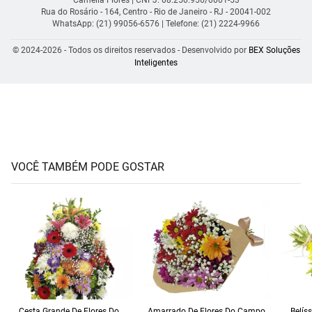
Rua do Rosário - 164, Centro - Rio de Janeiro - RJ - 20041-002
WhatsApp: (21) 99056-6576
| Telefone: (21) 2224-9966
© 2024-2026 - Todos os direitos reservados - Desenvolvido por
BEX Soluções
Inteligentes
VOCÊ TAMBÉM PODE GOSTAR
Cesta Grande De Flores Do
Amarrado De Flores Do Campo
Belís