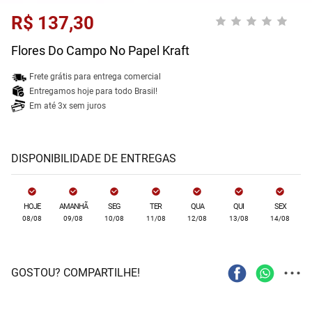
R$ 137,30
Flores Do Campo No Papel Kraft
Frete grátis para entrega comercial
Entregamos hoje para todo Brasil!
Em até 3x sem juros
DISPONIBILIDADE DE ENTREGAS
HOJE
AMANHÃ
SEG
TER
QUA
QUI
SEX
08/08
09/08
10/08
11/08
12/08
13/08
14/08
...
GOSTOU? COMPARTILHE!