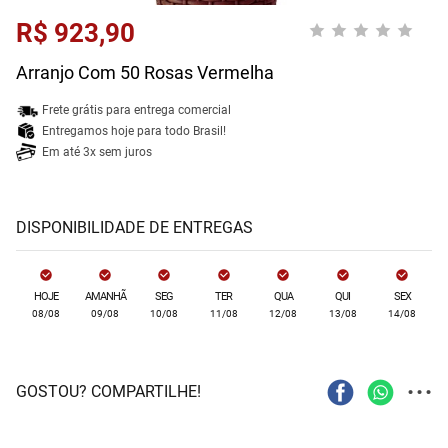
R$ 923,90
Arranjo Com 50 Rosas Vermelha
Frete grátis para entrega comercial
Entregamos hoje para todo Brasil!
Em até 3x sem juros
DISPONIBILIDADE DE ENTREGAS
HOJE
AMANHÃ
SEG
TER
QUA
QUI
SEX
08/08
09/08
10/08
11/08
12/08
13/08
14/08
...
GOSTOU? COMPARTILHE!